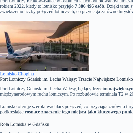
Port Lotniczy Kraków-Balice w ostatnich latach odnotował dynamiczn
rokiem 2022, kiedy to lotnisko przyjęło
7 386 496 osób
. Dzięki temu s
zwiększeniu liczby połączeń lotniczych, co przyciąga zarówno turystó
Lotnisko Chopina
Port Lotniczy Gdańsk im. Lecha Wałęsy: Trzecie Największe Lotnisko
Port Lotniczy Gdańsk im. Lecha Wałęsy, będący
trzecim największy
międzynarodowym ruchu lotniczym. Po rozbudowie terminala T2 w 20
Lotnisko oferuje szeroki wachlarz połączeń, co przyciąga zarówno tu
podkreślając
rosnące znaczenie tego miejsca jako kluczowego punk
Rola Lotniska w Gdańsku