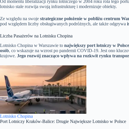
Od momentu liberalizacji rynku lotniczego w 2004 roku rola tego port
lotnisko stale rozwija swoją infrastrukturę i modernizuje obiekty.
Ze względu na swoje
strategiczne położenie w pobliżu centrum W
pod względem liczby obsługiwanych podróżnych, ale także odgrywa
i
Liczba Pasażerów na Lotnisku Chopina
Lotnisko Chopina w Warszawie to
największy port lotniczy w Polsc
osób
, co wskazuje na wzrost po pandemii COVID-19. Jest ono kluczow
krajowe.
Jego rozwój znacząco wpływa na rozkwit rynku transport
Lotnisko Chopina
Port Lotniczy Kraków-Balice: Drugie Największe Lotnisko w Polsce