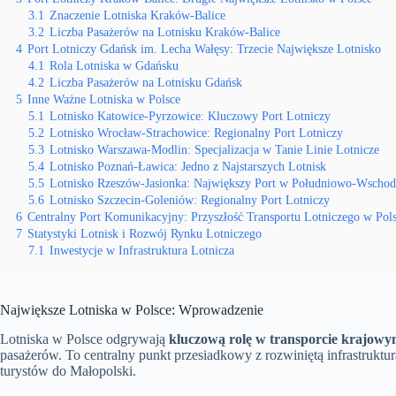
3.1
Znaczenie Lotniska Kraków-Balice
3.2
Liczba Pasażerów na Lotnisku Kraków-Balice
4
Port Lotniczy Gdańsk im. Lecha Wałęsy: Trzecie Największe Lotnisko
4.1
Rola Lotniska w Gdańsku
4.2
Liczba Pasażerów na Lotnisku Gdańsk
5
Inne Ważne Lotniska w Polsce
5.1
Lotnisko Katowice-Pyrzowice: Kluczowy Port Lotniczy
5.2
Lotnisko Wrocław-Strachowice: Regionalny Port Lotniczy
5.3
Lotnisko Warszawa-Modlin: Specjalizacja w Tanie Linie Lotnicze
5.4
Lotnisko Poznań-Ławica: Jedno z Najstarszych Lotnisk
5.5
Lotnisko Rzeszów-Jasionka: Największy Port w Południowo-Wschodn
5.6
Lotnisko Szczecin-Goleniów: Regionalny Port Lotniczy
6
Centralny Port Komunikacyjny: Przyszłość Transportu Lotniczego w Pol
7
Statystyki Lotnisk i Rozwój Rynku Lotniczego
7.1
Inwestycje w Infrastruktura Lotnicza
Największe Lotniska w Polsce: Wprowadzenie
Lotniska w Polsce odgrywają
kluczową rolę w transporcie krajo
pasażerów. To centralny punkt przesiadkowy z rozwiniętą infrastrukt
turystów do Małopolski.