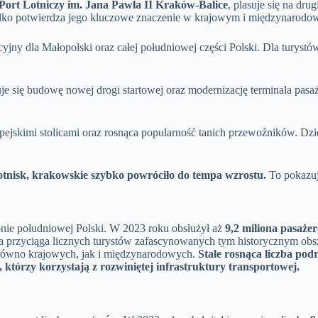
ort Lotniczy im. Jana Pawła II Kraków-Balice
, plasuje się na dr
tylko potwierdza jego kluczowe znaczenie w krajowym i międzynarodow
yjny dla Małopolski oraz całej południowej części Polski. Dla turys
nuje się budowę nowej drogi startowej oraz modernizację terminala pasa
pejskimi stolicami oraz rosnąca popularność tanich przewoźników. Dzi
tnisk, krakowskie szybko powróciło do tempa wzrostu.
To pokazuje
nie południowej Polski. W 2023 roku obsłużył aż
9,2 miliona pasaże
a przyciąga licznych turystów zafascynowanych tym historycznym obs
arówno krajowych, jak i międzynarodowych.
Stale rosnąca liczba po
którzy korzystają z rozwiniętej infrastruktury transportowej.