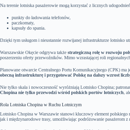
Na terenie lotniska pasażerowie mogą korzystać z licznych udogodnie
punkty do ładowania telefonów,
paczkomaty,
kapsuły do spania.
Dzięki tym usługom i nieustannie rozwijanej infrastrukturze lotnisko 
Warszawskie Okęcie odgrywa także
strategiczną rolę w rozwoju pol
poszerzeniu oferty przewoźników. Mimo wzrastającej roli regionalnyc
Planowane otwarcie Centralnego Portu Komunikacyjnego (CPK) ma je
obecną infrastrukturę i przygotować Polskę na dalszy wzrost licz
Nie tylko skala i nowoczesność wyróżniają Lotnisko Chopina; patronat 
Chopina nie tylko przewodzi wśród polskich portów lotniczych
, a
Rola Lotniska Chopina w Ruchu Lotniczym
Lotnisko Chopina w Warszawie stanowi kluczowy element polskiego 
jak i międzynarodowe trasy, umożliwiając podróżowanie pasażerom z ró