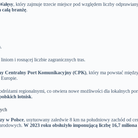
Wałęsy
, który zajmuje trzecie miejsce pod względem liczby odprawian
 całą branżę
.
.
liniom i rosnącej liczbie zagranicznych tras.
y Centralny Port Komunikacyjny (CPK)
, który ma powstać międz
 Europie.
odróżami regionalnymi, co otwiera nowe możliwości dla lokalnych por
olskich lotnisk
.
zych
czy w Polsce
, usytuowany zaledwie 8 km na południowy zachód od ce
ynarodowych.
W 2023 roku obsłużyło imponującą liczbę 16,7 milion