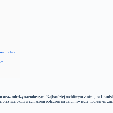
iej Polsce
sce
wym oraz międzynarodowym
. Najbardziej ruchliwym z nich jest
Lotnis
urą oraz szerokim wachlarzem połączeń na całym świecie. Kolejnym zn