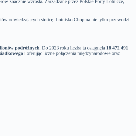
żerów znacznie wzrosła. Zarządzane przez Polskie Porty Lotnicze,
ystów odwiedzających stolicę. Lotnisko Chopina nie tylko przewodzi
ilionów podróżnych
. Do 2023 roku liczba ta osiągnęła
18 472 491
esiadkowego
i oferując liczne połączenia międzynarodowe oraz