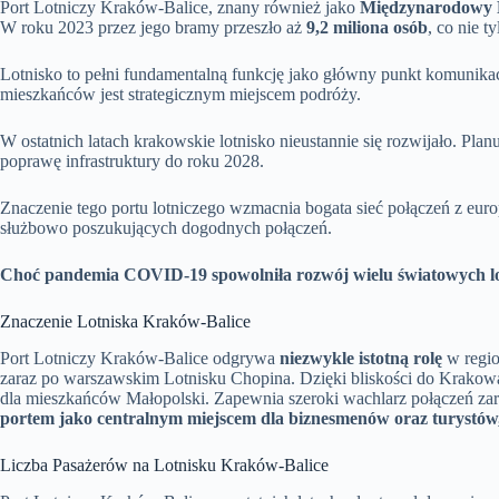
Port Lotniczy Kraków-Balice, znany również jako
Międzynarodowy P
W roku 2023 przez jego bramy przeszło aż
9,2 miliona osób
, co nie 
Lotnisko to pełni fundamentalną funkcję jako główny punkt komunikac
mieszkańców jest strategicznym miejscem podróży.
W ostatnich latach krakowskie lotnisko nieustannie się rozwijało. Pla
poprawę infrastruktury do roku 2028.
Znaczenie tego portu lotniczego wzmacnia bogata sieć połączeń z euro
służbowo poszukujących dogodnych połączeń.
Choć pandemia COVID-19 spowolniła rozwój wielu światowych lo
Znaczenie Lotniska Kraków-Balice
Port Lotniczy Kraków-Balice odgrywa
niezwykle istotną rolę
w regio
zaraz po warszawskim Lotnisku Chopina. Dzięki bliskości do Krakow
dla mieszkańców Małopolski. Zapewnia szeroki wachlarz połączeń z
portem jako centralnym miejscem dla biznesmenów oraz turystów, 
Liczba Pasażerów na Lotnisku Kraków-Balice