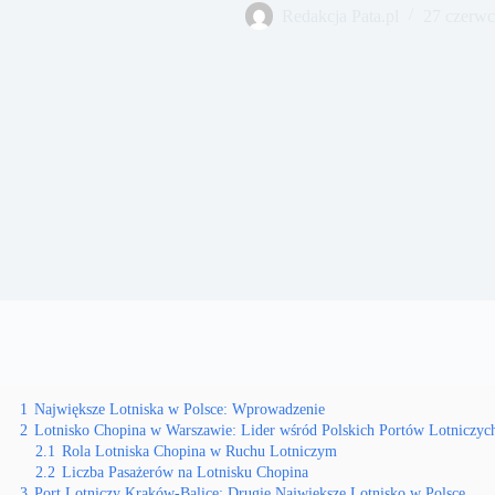
Redakcja Pata.pl
27 czerwc
1
Największe Lotniska w Polsce: Wprowadzenie
2
Lotnisko Chopina w Warszawie: Lider wśród Polskich Portów Lotniczyc
2.1
Rola Lotniska Chopina w Ruchu Lotniczym
2.2
Liczba Pasażerów na Lotnisku Chopina
3
Port Lotniczy Kraków-Balice: Drugie Największe Lotnisko w Polsce