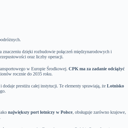
 podróżnych.
 na znaczeniu dzięki rozbudowie połączeń międzynarodowych i
zepustowości oraz liczby operacji.
transportowego w Europie Środkowej.
CPK ma za zadanie odciążyć
lionów rocznie do 2035 roku.
odaje prestiżu całej instytucji. Te elementy sprawiają, że
Lotnisko
go.
 Jako
największy port lotniczy w Polsce
, obsługuje zarówno krajowe,
.