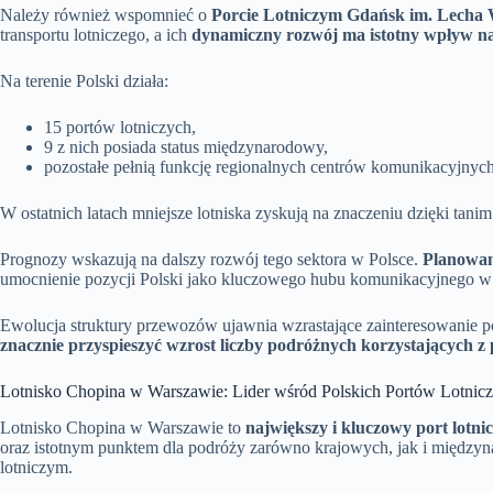
Należy również wspomnieć o
Porcie Lotniczym Gdańsk im. Lecha 
transportu lotniczego, a ich
dynamiczny rozwój ma istotny wpływ na
Na terenie Polski działa:
15 portów lotniczych,
9 z nich posiada status międzynarodowy,
pozostałe pełnią funkcję regionalnych centrów komunikacyjnych
W ostatnich latach mniejsze lotniska zyskują na znaczeniu dzięki tanim 
Prognozy wskazują na dalszy rozwój tego sektora w Polsce.
Planowan
umocnienie pozycji Polski jako kluczowego hubu komunikacyjnego w
Ewolucja struktury przewozów ujawnia wzrastające zainteresowanie p
znacznie przyspieszyć wzrost liczby podróżnych korzystających z p
Lotnisko Chopina w Warszawie: Lider wśród Polskich Portów Lotnic
Lotnisko Chopina w Warszawie to
największy i kluczowy port lotni
oraz istotnym punktem dla podróży zarówno krajowych, jak i międz
lotniczym.