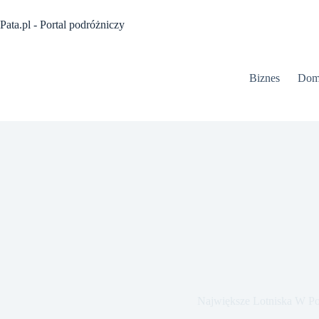
Przejdź
do
Pata.pl - Portal podróżniczy
treści
Biznes
Dom
Największe Lotniska W Po