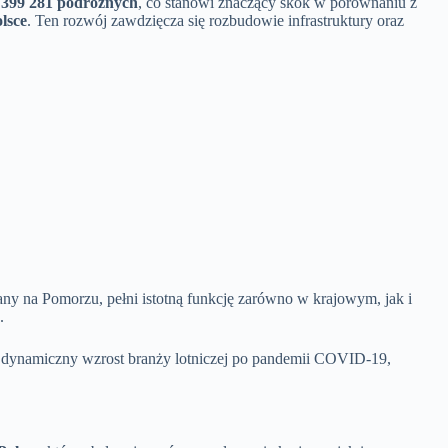
 399 281 podróżnych
, co stanowi znaczący skok w porównaniu z
lsce
. Ten rozwój zawdzięcza się rozbudowie infrastruktury oraz
y na Pomorzu, pełni istotną funkcję zarówno w krajowym, jak i
.
 w dynamiczny wzrost branży lotniczej po pandemii COVID-19,