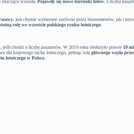
u znacząco wzrosła.
Pojawiły się nowe kierunki lotów
, a liczba pasa
arszawy
, jest chętnie wybierane zarówno przez biznesmenów, jak i tur
stotną rolę we wzroście polskiego rynku lotniczego
.
e
, jeśli chodzi o liczbę pasażerów. W 2019 roku obsłużyło prawie
19 m
e dla krajowego ruchu lotniczego, pełniąc rolę
głównego węzła prz
u lotniczego w Polsce.