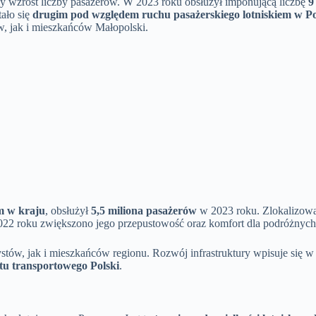
y wzrost liczby pasażerów. W 2023 roku obsłużył imponującą liczbę
9
tało się
drugim pod względem ruchu pasażerskiego lotniskiem w Po
w, jak i mieszkańców Małopolski.
m w kraju
, obsłużył
5,5 miliona pasażerów
w 2023 roku. Zlokalizowan
22 roku zwiększono jego przepustowość oraz komfort dla podróżnych
rystów, jak i mieszkańców regionu. Rozwój infrastruktury wpisuje się
tu transportowego Polski
.