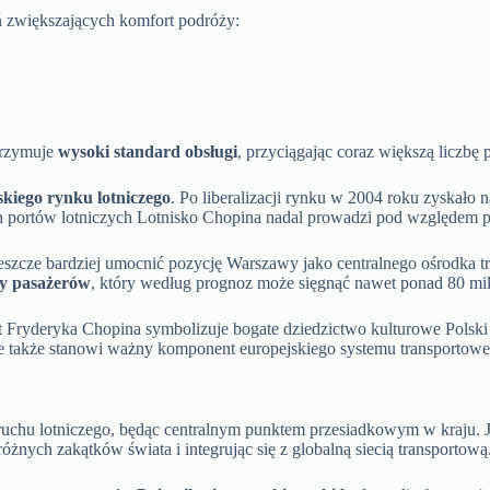
ń zwiększających komfort podróży:
utrzymuje
wysoki standard obsługi
, przyciągając coraz większą liczbę
skiego rynku lotniczego
. Po liberalizacji rynku w 2004 roku zyskało
h portów lotniczych Lotnisko Chopina nadal prowadzi pod względem pr
szcze bardziej umocnić pozycję Warszawy jako centralnego ośrodka 
by pasażerów
, który według prognoz może sięgnąć nawet ponad 80 mi
Fryderyka Chopina symbolizuje bogate dziedzictwo kulturowe Polski i d
le także stanowi ważny komponent europejskiego systemu transportowe
ruchu lotniczego, będąc centralnym punktem przesiadkowym w kraju.
żnych zakątków świata i integrując się z globalną siecią transportową