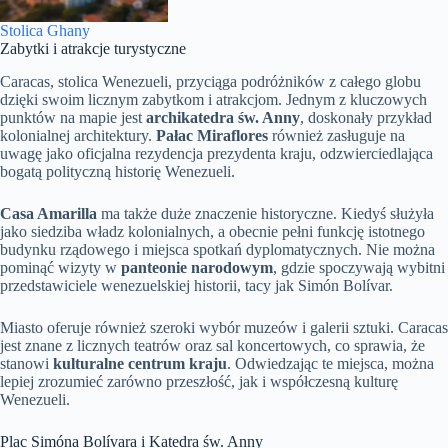
Stolica Ghany
Zabytki i atrakcje turystyczne
Caracas, stolica Wenezueli, przyciąga podróżników z całego globu
dzięki swoim licznym zabytkom i atrakcjom. Jednym z kluczowych
punktów na mapie jest
archikatedra św. Anny
, doskonały przykład
kolonialnej architektury.
Pałac Miraflores
również zasługuje na
uwagę jako oficjalna rezydencja prezydenta kraju, odzwierciedlająca
bogatą polityczną historię Wenezueli.
Casa Amarilla
ma także duże znaczenie historyczne. Kiedyś służyła
jako siedziba władz kolonialnych, a obecnie pełni funkcję istotnego
budynku rządowego i miejsca spotkań dyplomatycznych. Nie można
pominąć wizyty w
panteonie narodowym
, gdzie spoczywają wybitni
przedstawiciele wenezuelskiej historii, tacy jak Simón Bolívar.
Miasto oferuje również szeroki wybór muzeów i galerii sztuki. Caracas
jest znane z licznych teatrów oraz sal koncertowych, co sprawia, że
stanowi
kulturalne centrum kraju
. Odwiedzając te miejsca, można
lepiej zrozumieć zarówno przeszłość, jak i współczesną kulturę
Wenezueli.
Plac Simóna Bolívara i Katedra św. Anny