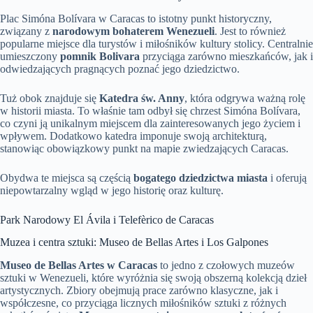
Plac Simóna Bolívara w Caracas to istotny punkt historyczny,
związany z
narodowym bohaterem Wenezueli
. Jest to również
popularne miejsce dla turystów i miłośników kultury stolicy. Centralnie
umieszczony
pomnik Bolivara
przyciąga zarówno mieszkańców, jak i
odwiedzających pragnących poznać jego dziedzictwo.
Tuż obok znajduje się
Katedra św. Anny
, która odgrywa ważną rolę
w historii miasta. To właśnie tam odbył się chrzest Simóna Bolívara,
co czyni ją unikalnym miejscem dla zainteresowanych jego życiem i
wpływem. Dodatkowo katedra imponuje swoją architekturą,
stanowiąc obowiązkowy punkt na mapie zwiedzających Caracas.
Obydwa te miejsca są częścią
bogatego dziedzictwa miasta
i oferują
niepowtarzalny wgląd w jego historię oraz kulturę.
Park Narodowy El Ávila i Telefèrico de Caracas
Muzea i centra sztuki: Museo de Bellas Artes i Los Galpones
Museo de Bellas Artes w Caracas
to jedno z czołowych muzeów
sztuki w Wenezueli, które wyróżnia się swoją obszerną kolekcją dzieł
artystycznych. Zbiory obejmują prace zarówno klasyczne, jak i
współczesne, co przyciąga licznych miłośników sztuki z różnych