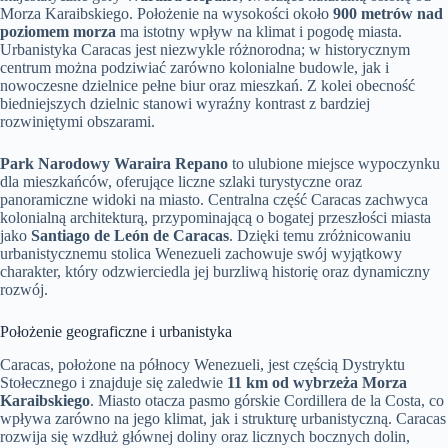
Morza Karaibskiego. Położenie na wysokości około
900 metrów nad
poziomem morza
ma istotny wpływ na klimat i pogodę miasta.
Urbanistyka Caracas jest niezwykle różnorodna; w historycznym
centrum można podziwiać zarówno kolonialne budowle, jak i
nowoczesne dzielnice pełne biur oraz mieszkań. Z kolei obecność
biedniejszych dzielnic stanowi wyraźny kontrast z bardziej
rozwiniętymi obszarami.
Park Narodowy Waraira Repano
to ulubione miejsce wypoczynku
dla mieszkańców, oferujące liczne szlaki turystyczne oraz
panoramiczne widoki na miasto. Centralna część Caracas zachwyca
kolonialną architekturą, przypominającą o bogatej przeszłości miasta
jako
Santiago de León de Caracas
. Dzięki temu zróżnicowaniu
urbanistycznemu stolica Wenezueli zachowuje swój wyjątkowy
charakter, który odzwierciedla jej burzliwą historię oraz dynamiczny
rozwój.
Położenie geograficzne i urbanistyka
Caracas, położone na północy Wenezueli, jest częścią Dystryktu
Stołecznego i znajduje się zaledwie
11 km od wybrzeża Morza
Karaibskiego
. Miasto otacza pasmo górskie Cordillera de la Costa, co
wpływa zarówno na jego klimat, jak i strukturę urbanistyczną. Caracas
rozwija się wzdłuż głównej doliny oraz licznych bocznych dolin,