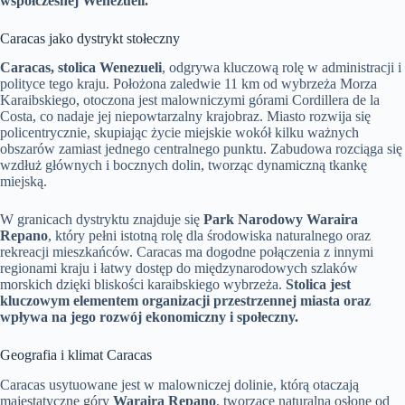
współczesnej Wenezueli.
Caracas jako dystrykt stołeczny
Caracas, stolica Wenezueli
, odgrywa kluczową rolę w administracji i
polityce tego kraju. Położona zaledwie 11 km od wybrzeża Morza
Karaibskiego, otoczona jest malowniczymi górami Cordillera de la
Costa, co nadaje jej niepowtarzalny krajobraz. Miasto rozwija się
policentrycznie, skupiając życie miejskie wokół kilku ważnych
obszarów zamiast jednego centralnego punktu. Zabudowa rozciąga się
wzdłuż głównych i bocznych dolin, tworząc dynamiczną tkankę
miejską.
W granicach dystryktu znajduje się
Park Narodowy Waraira
Repano
, który pełni istotną rolę dla środowiska naturalnego oraz
rekreacji mieszkańców. Caracas ma dogodne połączenia z innymi
regionami kraju i łatwy dostęp do międzynarodowych szlaków
morskich dzięki bliskości karaibskiego wybrzeża.
Stolica jest
kluczowym elementem organizacji przestrzennej miasta oraz
wpływa na jego rozwój ekonomiczny i społeczny.
Geografia i klimat Caracas
Caracas usytuowane jest w malowniczej dolinie, którą otaczają
majestatyczne góry
Waraira Repano
, tworzące naturalną osłonę od