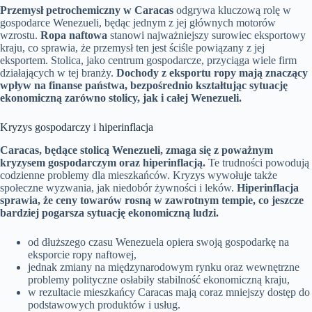
Przemysł petrochemiczny w Caracas
odgrywa kluczową rolę w
gospodarce Wenezueli, będąc jednym z jej głównych motorów
wzrostu.
Ropa naftowa
stanowi najważniejszy surowiec eksportowy
kraju, co sprawia, że przemysł ten jest ściśle powiązany z jej
eksportem. Stolica, jako centrum gospodarcze, przyciąga wiele firm
działających w tej branży.
Dochody z eksportu ropy mają znaczący
wpływ na finanse państwa, bezpośrednio kształtując sytuację
ekonomiczną zarówno stolicy, jak i całej Wenezueli.
Kryzys gospodarczy i hiperinflacja
Caracas, będące stolicą Wenezueli, zmaga się z poważnym
kryzysem gospodarczym oraz hiperinflacją.
Te trudności powodują
codzienne problemy dla mieszkańców. Kryzys wywołuje także
społeczne wyzwania, jak niedobór żywności i leków.
Hiperinflacja
sprawia, że ceny towarów rosną w zawrotnym tempie, co jeszcze
bardziej pogarsza sytuację ekonomiczną ludzi.
od dłuższego czasu Wenezuela opiera swoją gospodarkę na
eksporcie ropy naftowej,
jednak zmiany na międzynarodowym rynku oraz wewnętrzne
problemy polityczne osłabiły stabilność ekonomiczną kraju,
w rezultacie mieszkańcy Caracas mają coraz mniejszy dostęp do
podstawowych produktów i usług.