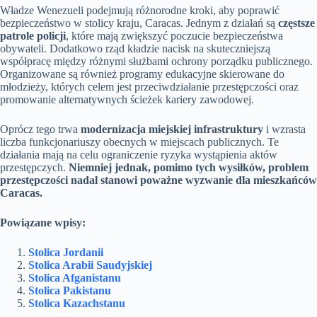
Władze Wenezueli podejmują różnorodne kroki, aby poprawić
bezpieczeństwo w stolicy kraju, Caracas. Jednym z działań są
częstsze
patrole policji
, które mają zwiększyć poczucie bezpieczeństwa
obywateli. Dodatkowo rząd kładzie nacisk na skuteczniejszą
współpracę między różnymi służbami ochrony porządku publicznego.
Organizowane są również programy edukacyjne skierowane do
młodzieży, których celem jest przeciwdziałanie przestępczości oraz
promowanie alternatywnych ścieżek kariery zawodowej.
Oprócz tego trwa
modernizacja miejskiej infrastruktury
i wzrasta
liczba funkcjonariuszy obecnych w miejscach publicznych. Te
działania mają na celu ograniczenie ryzyka wystąpienia aktów
przestępczych.
Niemniej jednak, pomimo tych wysiłków, problem
przestępczości nadal stanowi poważne wyzwanie dla mieszkańców
Caracas.
Powiązane wpisy:
Stolica Jordanii
Stolica Arabii Saudyjskiej
Stolica Afganistanu
Stolica Pakistanu
Stolica Kazachstanu