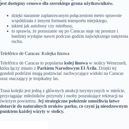
jest dostępny cenowo dla szerokiego grona użytkowników.
dzięki starannie zaplanowanym połączeniom metro sprawnie
współdziała z innymi formami transportu miejskiego,
takimi jak autobusy czy minibusy,
to sprawia, że poruszanie się po Caracas staje się prostsze i
bardziej wydajne nawet podczas godzin największego natężenia
ruchu.
Teleférico de Caracas: Kolejka linowa
Teleférico de Caracas to popularna
kolej linowa
w stolicy Wenezueli,
która łączy miasto z
Parkiem Narodowym El Ávila
. Dzięki tej
gondoli podróżni mogą podziwiać zachwycające widoki na Caracas
oraz otaczający je tropikalny las.
Trasa kolejki jest jedną z głównych atrakcji turystycznych w mieście,
przyciągając miłośników przyrody i osoby poszukujące rekreacji na
świeżym powietrzu.
Jej strategiczne położenie umożliwia łatwe
dotarcie do naturalnych uroków parku, co czyni ją nieodzownym
punktem każdej wizyty w stolicy.