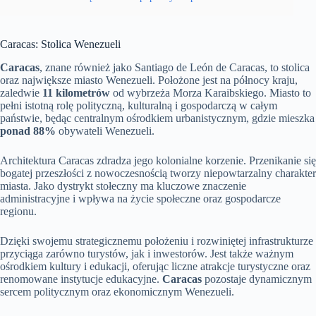
Caracas: Stolica Wenezueli
Caracas
, znane również jako Santiago de León de Caracas, to stolica
oraz największe miasto Wenezueli. Położone jest na północy kraju,
zaledwie
11 kilometrów
od wybrzeża Morza Karaibskiego. Miasto to
pełni istotną rolę polityczną, kulturalną i gospodarczą w całym
państwie, będąc centralnym ośrodkiem urbanistycznym, gdzie mieszka
ponad 88%
obywateli Wenezueli.
Architektura Caracas zdradza jego kolonialne korzenie. Przenikanie się
bogatej przeszłości z nowoczesnością tworzy niepowtarzalny charakter
miasta. Jako dystrykt stołeczny ma kluczowe znaczenie
administracyjne i wpływa na życie społeczne oraz gospodarcze
regionu.
Dzięki swojemu strategicznemu położeniu i rozwiniętej infrastrukturze
przyciąga zarówno turystów, jak i inwestorów. Jest także ważnym
ośrodkiem kultury i edukacji, oferując liczne atrakcje turystyczne oraz
renomowane instytucje edukacyjne.
Caracas
pozostaje dynamicznym
sercem politycznym oraz ekonomicznym Wenezueli.