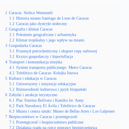
1
Caracas: Stolica Wenezueli
1.1
Historia miasta Santiago de Leon de Caracas
1.2
Caracas jako dystrykt stołeczny
2
Geografia i klimat Caracas
2.1
Położenie geograficzne i urbanistyka
2.2
Klimat tropikalny i jego wpływ na miasto
3
Gospodarka Caracas
3.1
Przemysł petrochemiczny i eksport ropy naftowej
3.2
Kryzys gospodarczy i hiperinflacja
4
Transport i komunikacja miejska
4.1
System transportu publicznego: Metro Caracas
4.2
Teleférico de Caracas: Kolejka linowa
5
Kultura i edukacja w Caracas
5.1
Uniwersytety i instytucje edukacyjne
5.2
Różnorodność kulturowa i język hiszpański
6
Zabytki i atrakcje turystyczne
6.1
Plac Simóna Bolívara i Katedra św. Anny
6.2
Park Narodowy El Ávila i Telefèrico de Caracas
6.3
Muzea i centra sztuki: Museo de Bellas Artes i Los Galpones
7
Bezpieczeństwo w Caracas i przestępczość
7.1
Przestępczość i bezpieczeństwo publiczne
7.2
Działania rządu na rzecz poprawy bezpieczeństwa