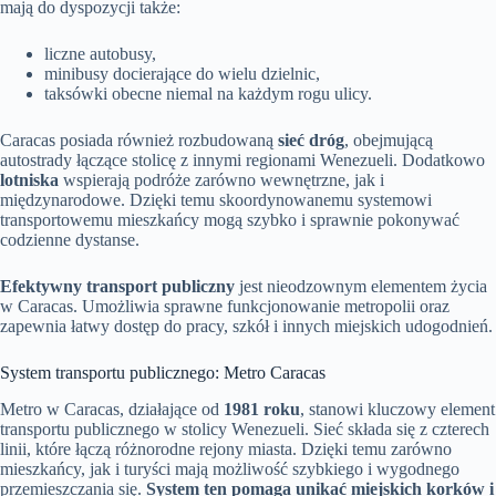
mają do dyspozycji także:
liczne autobusy,
minibusy docierające do wielu dzielnic,
taksówki obecne niemal na każdym rogu ulicy.
Caracas posiada również rozbudowaną
sieć dróg
, obejmującą
autostrady łączące stolicę z innymi regionami Wenezueli. Dodatkowo
lotniska
wspierają podróże zarówno wewnętrzne, jak i
międzynarodowe. Dzięki temu skoordynowanemu systemowi
transportowemu mieszkańcy mogą szybko i sprawnie pokonywać
codzienne dystanse.
Efektywny transport publiczny
jest nieodzownym elementem życia
w Caracas. Umożliwia sprawne funkcjonowanie metropolii oraz
zapewnia łatwy dostęp do pracy, szkół i innych miejskich udogodnień.
System transportu publicznego: Metro Caracas
Metro w Caracas, działające od
1981 roku
, stanowi kluczowy element
transportu publicznego w stolicy Wenezueli. Sieć składa się z czterech
linii, które łączą różnorodne rejony miasta. Dzięki temu zarówno
mieszkańcy, jak i turyści mają możliwość szybkiego i wygodnego
przemieszczania się.
System ten pomaga unikać miejskich korków i