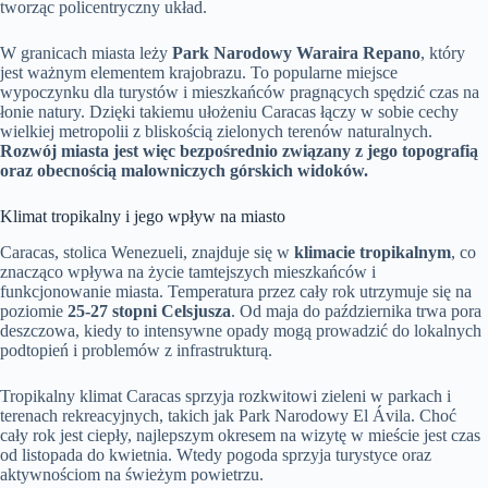
tworząc policentryczny układ.
W granicach miasta leży
Park Narodowy Waraira Repano
, który
jest ważnym elementem krajobrazu. To popularne miejsce
wypoczynku dla turystów i mieszkańców pragnących spędzić czas na
łonie natury. Dzięki takiemu ułożeniu Caracas łączy w sobie cechy
wielkiej metropolii z bliskością zielonych terenów naturalnych.
Rozwój miasta jest więc bezpośrednio związany z jego topografią
oraz obecnością malowniczych górskich widoków.
Klimat tropikalny i jego wpływ na miasto
Caracas, stolica Wenezueli, znajduje się w
klimacie tropikalnym
, co
znacząco wpływa na życie tamtejszych mieszkańców i
funkcjonowanie miasta. Temperatura przez cały rok utrzymuje się na
poziomie
25-27 stopni Celsjusza
. Od maja do października trwa pora
deszczowa, kiedy to intensywne opady mogą prowadzić do lokalnych
podtopień i problemów z infrastrukturą.
Tropikalny klimat Caracas sprzyja rozkwitowi zieleni w parkach i
terenach rekreacyjnych, takich jak Park Narodowy El Ávila. Choć
cały rok jest ciepły, najlepszym okresem na wizytę w mieście jest czas
od listopada do kwietnia. Wtedy pogoda sprzyja turystyce oraz
aktywnościom na świeżym powietrzu.