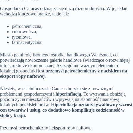
Gospodarka Caracas odznacza się dużą różnorodnością. W jej skład
wchodzą kluczowe branże, takie jak:
petrochemiczna,
cukrownicza,
tytoniowa,
farmaceutyczna.
Miasto pełni rolę istotnego ośrodka handlowego Wenezueli, co
potwierdzają nowoczesne galerie handlowe świadczące o rozwiniętej
infrastrukturze ekonomicznej. Szczególnie ważnym elementem
lokalnej gospodarki jest
przemysł petrochemiczny z naciskiem na
eksport ropy naftowej
.
Niestety, w ostatnim czasie Caracas boryka się z poważnymi
problemami gospodarczymi i
hiperinflacją
. Te wyzwania obniżają
poziom życia mieszkańców i wpływają na stabilność finansową
lokalnych przedsiębiorstw.
Hiperinflacja oznacza gwałtowny wzrost
cen towarów i usług, co dodatkowo komplikuje codzienność w
stolicy kraju
.
Przemysł petrochemiczny i eksport ropy naftowej