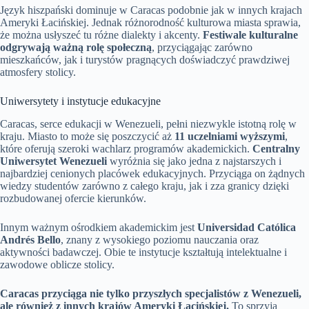
Język hiszpański dominuje w Caracas podobnie jak w innych krajach
Ameryki Łacińskiej. Jednak różnorodność kulturowa miasta sprawia,
że można usłyszeć tu różne dialekty i akcenty.
Festiwale kulturalne
odgrywają ważną rolę społeczną
, przyciągając zarówno
mieszkańców, jak i turystów pragnących doświadczyć prawdziwej
atmosfery stolicy.
Uniwersytety i instytucje edukacyjne
Caracas, serce edukacji w Wenezueli, pełni niezwykle istotną rolę w
kraju. Miasto to może się poszczycić aż
11 uczelniami wyższymi
,
które oferują szeroki wachlarz programów akademickich.
Centralny
Uniwersytet Wenezueli
wyróżnia się jako jedna z najstarszych i
najbardziej cenionych placówek edukacyjnych. Przyciąga on żądnych
wiedzy studentów zarówno z całego kraju, jak i zza granicy dzięki
rozbudowanej ofercie kierunków.
Innym ważnym ośrodkiem akademickim jest
Universidad Católica
Andrés Bello
, znany z wysokiego poziomu nauczania oraz
aktywności badawczej. Obie te instytucje kształtują intelektualne i
zawodowe oblicze stolicy.
Caracas przyciąga nie tylko przyszłych specjalistów z Wenezueli,
ale również z innych krajów Ameryki Łacińskiej.
To sprzyja