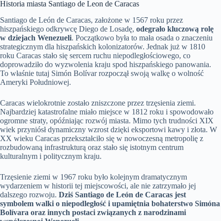
Historia miasta Santiago de Leon de Caracas
Santiago de León de Caracas, założone w 1567 roku przez
hiszpańskiego odkrywcę Diego de Losadę,
odegrało kluczową rolę
w dziejach Wenezueli
. Początkowo była to mała osada o znaczeniu
strategicznym dla hiszpańskich kolonizatorów. Jednak już w 1810
roku Caracas stało się sercem ruchu niepodległościowego, co
doprowadziło do wyzwolenia kraju spod hiszpańskiego panowania.
To właśnie tutaj Simón Bolívar rozpoczął swoją walkę o wolność
Ameryki Południowej.
Caracas wielokrotnie zostało zniszczone przez trzęsienia ziemi.
Najbardziej katastrofalne miało miejsce w 1812 roku i spowodowało
ogromne straty, opóźniając rozwój miasta. Mimo tych trudności XIX
wiek przyniósł dynamiczny wzrost dzięki eksportowi kawy i złota. W
XX wieku Caracas przekształciło się w nowoczesną metropolię z
rozbudowaną infrastrukturą oraz stało się istotnym centrum
kulturalnym i politycznym kraju.
Trzęsienie ziemi w 1967 roku było kolejnym dramatycznym
wydarzeniem w historii tej miejscowości, ale nie zatrzymało jej
dalszego rozwoju.
Dziś Santiago de León de Caracas jest
symbolem walki o niepodległość i upamiętnia bohaterstwo Simóna
Bolívara oraz innych postaci związanych z narodzinami