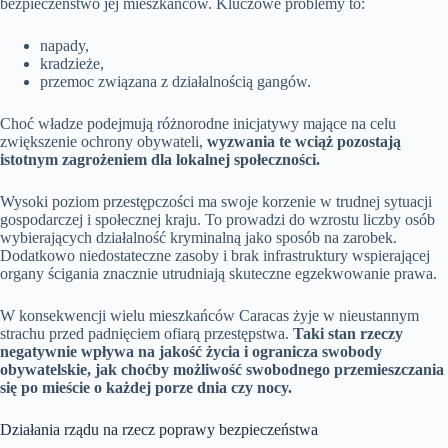
bezpieczeństwo jej mieszkańców. Kluczowe problemy to:
napady,
kradzieże,
przemoc związana z działalnością gangów.
Choć władze podejmują różnorodne inicjatywy mające na celu
zwiększenie ochrony obywateli,
wyzwania te wciąż pozostają
istotnym zagrożeniem dla lokalnej społeczności.
Wysoki poziom przestępczości ma swoje korzenie w trudnej sytuacji
gospodarczej i społecznej kraju. To prowadzi do wzrostu liczby osób
wybierających działalność kryminalną jako sposób na zarobek.
Dodatkowo niedostateczne zasoby i brak infrastruktury wspierającej
organy ścigania znacznie utrudniają skuteczne egzekwowanie prawa.
W konsekwencji wielu mieszkańców Caracas żyje w nieustannym
strachu przed padnięciem ofiarą przestępstwa.
Taki stan rzeczy
negatywnie wpływa na jakość życia i ogranicza swobody
obywatelskie, jak choćby możliwość swobodnego przemieszczania
się po mieście o każdej porze dnia czy nocy.
Działania rządu na rzecz poprawy bezpieczeństwa