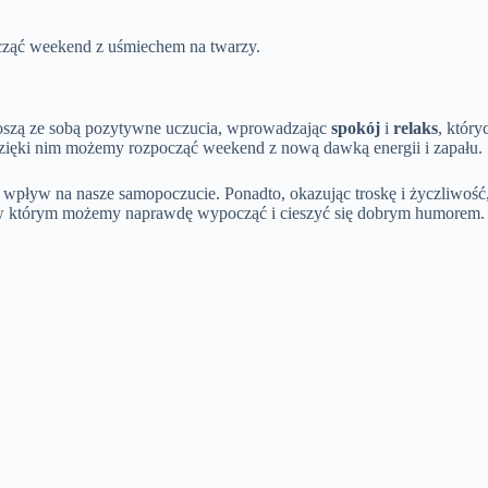
cząć weekend z uśmiechem na twarzy.
oszą ze sobą pozytywne uczucia, wprowadzając
spokój
i
relaks
, któr
. Dzięki nim możemy rozpocząć weekend z nową dawką energii i zapału.
y wpływ na nasze samopoczucie. Ponadto, okazując troskę i życzliwość
, w którym możemy naprawdę wypocząć i cieszyć się dobrym humorem.