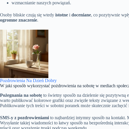
wzmacnianie naszych powiązań.
Osoby bliskie czują się wtedy
istotne
i
doceniane
, co pozytywnie wpł
ogromne znaczenie
.
Pozdrowienia Na Dzień Dobry
W jaki sposób wykorzystać pożdrowienia na sobotę w mediach społe
Pożegnania na sobotę
to świetny sposób na dzielenie się pozytywną 
warto publikować kolorowe grafiki oraz zwięzłe teksty związane z wee
Publikowanie tych treści w sobotni poranek może skutecznie zachęcić
SMS-y z pozdrowieniami
to najbardziej intymny sposób na kontakt. 
Wysyłanie takiej wiadomości to łatwy sposób na bezpośrednią interak
relacji oraz wyrażenie troski podczas weekendu.