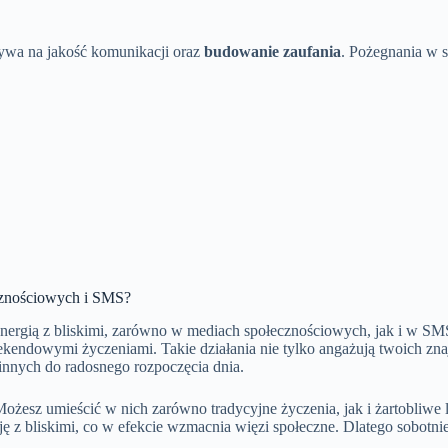
ywa na jakość komunikacji oraz
budowanie zaufania
. Pożegnania w 
cznościowych i SMS?
energią z bliskimi, zarówno w mediach społecznościowych, jak i w SM
kendowymi życzeniami. Takie działania nie tylko angażują twoich znaj
 innych do radosnego rozpoczęcia dnia.
Możesz umieścić w nich zarówno tradycyjne życzenia, jak i żartobliwe
cję z bliskimi, co w efekcie wzmacnia więzi społeczne. Dlatego sobo