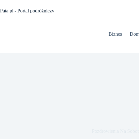
Przejdź
do
Pata.pl - Portal podróżniczy
treści
Biznes
Dom
Pozdrowienia Na Sobot