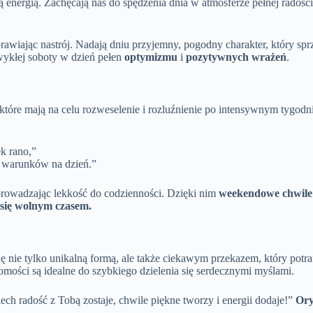
nergią. Zachęcają nas do spędzenia dnia w atmosferze pełnej radości i
rawiając nastrój. Nadają dniu przyjemny, pogodny charakter, który sp
ykłej soboty w dzień pełen
optymizmu
i
pozytywnych wrażeń
.
, które mają na celu rozweselenie i rozluźnienie po intensywnym tygo
ek rano,”
e warunków na dzień.”
rowadzając lekkość do codzienności. Dzięki nim
weekendowe chwile s
 się wolnym czasem.
ę nie tylko unikalną formą, ale także ciekawym przekazem, który potr
mości są idealne do szybkiego dzielenia się serdecznymi myślami.
iech radość z Tobą zostaje, chwile piękne tworzy i energii dodaje!”
Ory