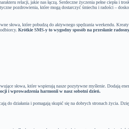
teru relacji, jakie nas łączą. Serdeczne życzenia pełne ciepła i troski 
styczne pozdrowienia, które mogą dostarczyć śmiechu i radości – dosk
ywne słowa, które pobudzą do aktywnego spędzania weekendu. Kreatyw
 odbiorcy.
Krótkie SMS-y to wygodny sposób na przesłanie radosn
wujące słowa, które wspierają nasze pozytywne myślenie. Dodają ener
cji i wprowadzenia harmonii w nasz sobotni dzień.
cają do działania i pomagają skupić się na dobrych stronach życia. D