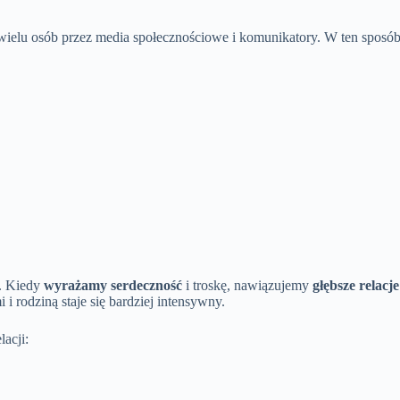
 wielu osób przez media społecznościowe i komunikatory. W ten sposó
i. Kiedy
wyrażamy serdeczność
i troskę, nawiązujemy
głębsze relacj
i i rodziną staje się bardziej intensywny.
acji: