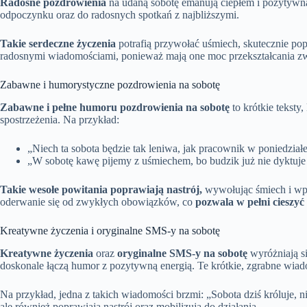
Radosne pozdrowienia
na udaną sobotę emanują ciepłem i pozytywną e
odpoczynku oraz do radosnych spotkań z najbliższymi.
Takie serdeczne życzenia
potrafią przywołać uśmiech, skutecznie pop
radosnymi wiadomościami, ponieważ mają one moc przekształcania zw
Zabawne i humorystyczne pozdrowienia na sobotę
Zabawne i pełne humoru pozdrowienia na sobotę
to krótkie teksty
spostrzeżenia. Na przykład:
„Niech ta sobota będzie tak leniwa, jak pracownik w poniedział
„W sobotę kawę pijemy z uśmiechem, bo budzik już nie dyktuj
Takie wesołe powitania poprawiają nastrój,
wywołując śmiech i wp
oderwanie się od zwykłych obowiązków, co
pozwala w pełni cieszyć
Kreatywne życzenia i oryginalne SMS-y na sobotę
Kreatywne życzenia
oraz
oryginalne SMS-y na sobotę
wyróżniają si
doskonale łączą humor z pozytywną energią. Te krótkie, zgrabne wiado
Na przykład, jedna z takich wiadomości brzmi: „Sobota dziś króluje, n
ale również poprawiają nastrój oraz mobilizują do działania.