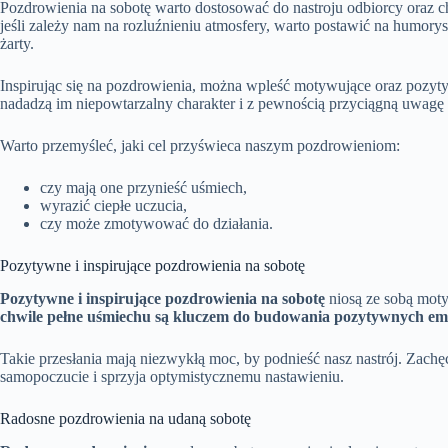
Pozdrowienia na sobotę warto dostosować do nastroju odbiorcy oraz charak
jeśli zależy nam na rozluźnieniu atmosfery, warto postawić na humory
żarty.
Inspirując się na pozdrowienia, można wpleść motywujące oraz pozyt
nadadzą im niepowtarzalny charakter i z pewnością przyciągną uwagę
Warto przemyśleć, jaki cel przyświeca naszym pozdrowieniom:
czy mają one przynieść uśmiech,
wyrazić ciepłe uczucia,
czy może zmotywować do działania.
Pozytywne i inspirujące pozdrowienia na sobotę
Pozytywne i inspirujące pozdrowienia na sobotę
niosą ze sobą moty
chwile pełne uśmiechu są kluczem do budowania pozytywnych emo
Takie przesłania mają niezwykłą moc, by podnieść nasz nastrój. Zachę
samopoczucie i sprzyja optymistycznemu nastawieniu.
Radosne pozdrowienia na udaną sobotę