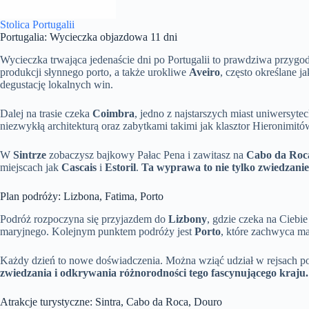
Stolica Portugalii
Portugalia: Wycieczka objazdowa 11 dni
Wycieczka trwająca jedenaście dni po Portugalii to prawdziwa przyg
produkcji słynnego porto, a także urokliwe
Aveiro
, często określane 
degustację lokalnych win.
Dalej na trasie czeka
Coimbra
, jedno z najstarszych miast uniwersy
niezwykłą architekturą oraz zabytkami takimi jak klasztor Hieronimit
W
Sintrze
zobaczysz bajkowy Pałac Pena i zawitasz na
Cabo da Roc
miejscach jak
Cascais
i
Estoril
.
Ta wyprawa to nie tylko zwiedzanie 
Plan podróży: Lizbona, Fatima, Porto
Podróż rozpoczyna się przyjazdem do
Lizbony
, gdzie czeka na Ciebi
maryjnego. Kolejnym punktem podróży jest
Porto
, które zachwyca m
Każdy dzień to nowe doświadczenia. Można wziąć udział w rejsach p
zwiedzania i odkrywania różnorodności tego fascynującego kraju.
Atrakcje turystyczne: Sintra, Cabo da Roca, Douro