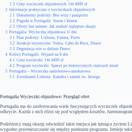
1.3
Ceny wycieczek objazdowych: Od 4099 zł
2
Informacje praktyczne o wycieczkach objazdowych
2.1
Dokumenty podróży: Bez wizy i paszportu
2.2
Pogoda w Portugalii: Sezon i klimat
2.3
Oferty last minute: Jak znaleźć najlepsze okazje
3
Portugalia: Wycieczka objazdowa 11 dni
3.1
Plan podróży: Lizbona, Fatima, Porto
3.2
Atrakcje turystyczne: Sintra, Cabo da Roca, Douro
3.3
Degustacja win w dolinie Duero
4
Kolory Portugalii: Wyjazd na 8 dni
4.1
Cena wycieczki: Od 4499 zł
4.2
Program wycieczki: Spacer po historycznych częściach miast
5
Portugalia – Wycieczka samolotowo-autokarowa
5.1
Zwiedzanie Lizbony: Katedra i zamek św. Jerzego
Portugalia Wycieczki objazdowe: Przegląd ofert
Portugalia ma do zaoferowania wiele fascynujących wycieczek objazdo
odkrycie. Każda z nich różni się pod względem kosztów, harmonogramu
Podróżnicy mają okazję odwiedzić takie miejsca jak tętniąca życiem 
wygodne przemieszczanie się między punktami programu. Istnieje takż