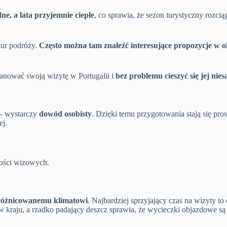
ne, a lata przyjemnie ciepłe
, co sprawia, że sezon turystyczny rozcią
iur podróży.
Często można tam znaleźć interesujące propozycje w 
nować swoją wizytę w Portugalii i
bez problemu cieszyć się jej ni
– wystarczy
dowód osobisty
. Dzięki temu przygotowania stają się pr
ej.
ności wizowych.
różnicowanemu klimatowi
. Najbardziej sprzyjający czas na wizyty to
 kraju, a rzadko padający deszcz sprawia, że wycieczki objazdowe s