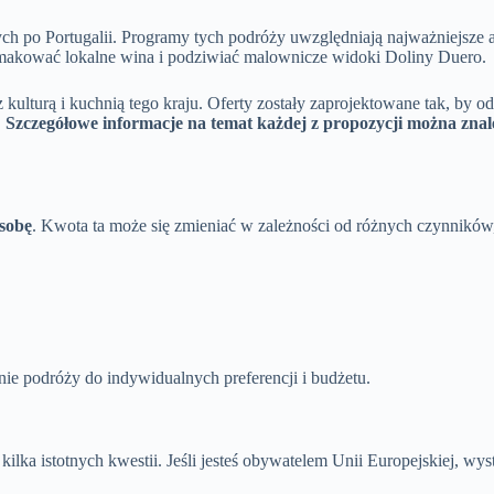
o Portugalii. Programy tych podróży uwzględniają najważniejsze atrak
 smakować lokalne wina i podziwiać malownicze widoki Doliny Duero.
lturą i kuchnią tego kraju. Oferty zostały zaprojektowane tak, by o
.
Szczegółowe informacje na temat każdej z propozycji można zna
osobę
. Kwota ta może się zmieniać w zależności od różnych czynników, 
nie podróży do indywidualnych preferencji i budżetu.
lka istotnych kwestii. Jeśli jesteś obywatelem Unii Europejskiej, wys