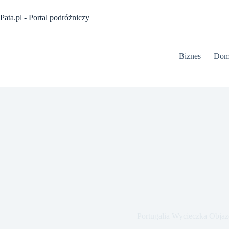
Przejdź
do
Pata.pl - Portal podróżniczy
treści
Biznes
Dom
Portugalia Wycieczka Obja