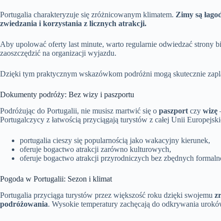
Portugalia charakteryzuje się zróżnicowanym klimatem.
Zimy są łagod
zwiedzania i korzystania z licznych atrakcji.
Aby upolować oferty last minute, warto regularnie odwiedzać strony b
zaoszczędzić na organizacji wyjazdu.
Dzięki tym praktycznym wskazówkom podróżni mogą skutecznie zapla
Dokumenty podróży: Bez wizy i paszportu
Podróżując do Portugalii, nie musisz martwić się o
paszport
czy
wizę
Portugalczycy z łatwością przyciągają turystów z całej Unii Europejski
portugalia cieszy się popularnością jako wakacyjny kierunek,
oferuje bogactwo atrakcji zarówno kulturowych,
oferuje bogactwo atrakcji przyrodniczych bez zbędnych formal
Pogoda w Portugalii: Sezon i klimat
Portugalia przyciąga turystów przez większość roku dzięki swojemu
z
podróżowania
. Wysokie temperatury zachęcają do odkrywania uroków