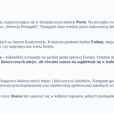
oda, rozpoczynająca się w dynamicznym mieście
Porto
. Na początku sw
jako „Wenecja Portugalii”. Następnie trasa wiedzie przez malowniczą do
teckich na Starym Kontynencie. Kolejnym punktem będzie
Fatima
, miej
ów czy majestatyczna wieża Belém.
a
– najbardziej wysunięty na zachód punkt lądowej Europy. Ostatnie 
historycznych miejsc, ale również szansa na zagłębienie się w kult
e bogactwo historycznych miejsc i kluczowych zabytków. Następnie gr
alowniczymi krajobrazami oraz możliwością spróbowania lokalnych wi
o rzece
Douro
lub zanurzyć się w kulturze regionów pełnych portugal