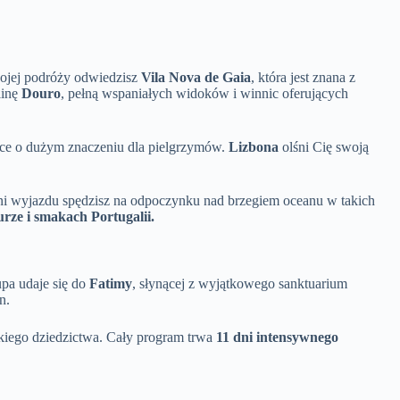
ojej podróży odwiedzisz
Vila Nova de Gaia
, która jest znana z
linę
Douro
, pełną wspaniałych widoków i winnic oferujących
sce o dużym znaczeniu dla pielgrzymów.
Lizbona
olśni Cię swoją
dni wyjazdu spędzisz na odpoczynku nad brzegiem oceanu w takich
urze i smakach Portugalii.
upa udaje się do
Fatimy
, słynącej z wyjątkowego sanktuarium
n.
skiego dziedzictwa. Cały program trwa
11 dni intensywnego