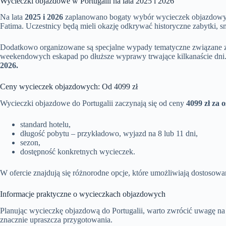
Wycieczki objazdowe w Portugalii na lata 2025 i 2026
Na lata
2025 i 2026
zaplanowano bogaty wybór wycieczek objazdowych p
Fatima. Uczestnicy będą mieli okazję odkrywać historyczne zabytki,
Dodatkowo organizowane są specjalne wypady tematyczne związane z ku
weekendowych eskapad po dłuższe wyprawy trwające kilkanaście dni
2026.
Ceny wycieczek objazdowych: Od 4099 zł
Wycieczki objazdowe do Portugalii zaczynają się od ceny
4099 zł za 
standard hotelu,
długość pobytu – przykładowo, wyjazd na 8 lub 11 dni,
sezon,
dostępność konkretnych wycieczek.
W ofercie znajdują się różnorodne opcje, które umożliwiają dostosowa
Informacje praktyczne o wycieczkach objazdowych
Planując wycieczkę objazdową do Portugalii, warto zwrócić uwagę na ki
znacznie upraszcza przygotowania.