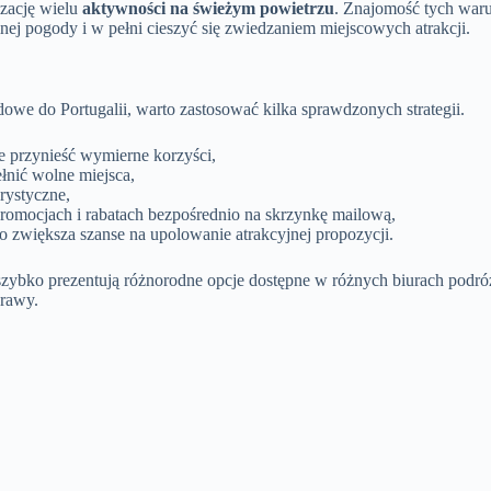
izację wielu
aktywności na świeżym powietrzu
. Znajomość tych war
ej pogody i w pełni cieszyć się zwiedzaniem miejscowych atrakcji.
owe do Portugalii, warto zastosować kilka sprawdzonych strategii.
e przynieść wymierne korzyści,
ełnić wolne miejsca,
rystyczne,
romocjach i rabatach bezpośrednio na skrzynkę mailową,
co zwiększa szanse na upolowanie atrakcyjnej propozycji.
 szybko prezentują różnorodne opcje dostępne w różnych biurach pod
prawy.