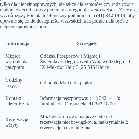
tylko dla niepełnosprawnych, ale także dla seniorów czy rodziców z
małymi dziećmi, którzy potrzebują wygodniejszego wejścia. Zaleca się
wcześniejszy kontakt telefoniczny pod numerem
(41) 342 14 13
, aby
upewnić się co do dostępności wszystkich udogodnień dla osób z
niepełnosprawnościami.
Informacja
Szczegóły
Miejsce
Oddział Paszportów i Migracji
wyrobienia
Świętokrzyskiego Urzędu Wojewódzkiego, al.
paszportu
IX Wieków Kielc 3, 25-516 Kielce
Godziny
Od poniedziałku do piątku
przyjęć
Kontakt
Informacja paszportowa: (41) 342 14 13;
telefoniczny
Infolinia dla Obywatela: 41 342 18 00
Możliwość umawiania przez internet,
Rezerwacja
rezerwacja nieobowiązkowa, maksymalnie 2
wizyty
rezerwacje na konto e-mail