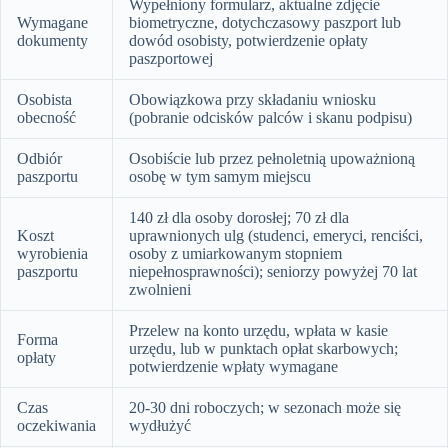
Wypełniony formularz, aktualne zdjęcie
Wymagane
biometryczne, dotychczasowy paszport lub
dokumenty
dowód osobisty, potwierdzenie opłaty
paszportowej
Osobista
Obowiązkowa przy składaniu wniosku
obecność
(pobranie odcisków palców i skanu podpisu)
Odbiór
Osobiście lub przez pełnoletnią upoważnioną
paszportu
osobę w tym samym miejscu
140 zł dla osoby dorosłej; 70 zł dla
Koszt
uprawnionych ulg (studenci, emeryci, renciści,
wyrobienia
osoby z umiarkowanym stopniem
paszportu
niepełnosprawności); seniorzy powyżej 70 lat
zwolnieni
Przelew na konto urzędu, wpłata w kasie
Forma
urzędu, lub w punktach opłat skarbowych;
opłaty
potwierdzenie wpłaty wymagane
Czas
20-30 dni roboczych; w sezonach może się
oczekiwania
wydłużyć