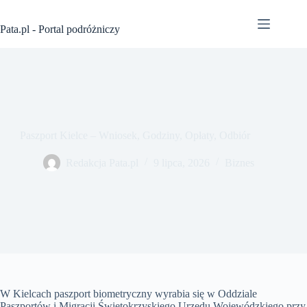
Przejdź
do
Pata.pl - Portal podróżniczy
treści
Paszport Kielce – Wniosek, Godziny, Opłaty, Odbiór
Redakcja Pata.pl
9 lipca, 2026
Biznes
W Kielcach paszport biometryczny wyrabia się w Oddziale
Paszportów i Migracji Świętokrzyskiego Urzędu Wojewódzkiego przy