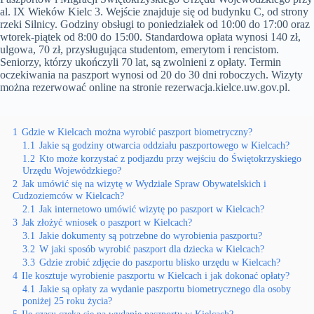
al. IX Wieków Kielc 3. Wejście znajduje się od budynku C, od strony
rzeki Silnicy. Godziny obsługi to poniedziałek od 10:00 do 17:00 oraz
wtorek-piątek od 8:00 do 15:00. Standardowa opłata wynosi 140 zł,
ulgowa, 70 zł, przysługująca studentom, emerytom i rencistom.
Seniorzy, którzy ukończyli 70 lat, są zwolnieni z opłaty. Termin
oczekiwania na paszport wynosi od 20 do 30 dni roboczych. Wizyty
można rezerwować online na stronie rezerwacja.kielce.uw.gov.pl.
1
Gdzie w Kielcach można wyrobić paszport biometryczny?
1.1
Jakie są godziny otwarcia oddziału paszportowego w Kielcach?
1.2
Kto może korzystać z podjazdu przy wejściu do Świętokrzyskiego
Urzędu Wojewódzkiego?
2
Jak umówić się na wizytę w Wydziale Spraw Obywatelskich i
Cudzoziemców w Kielcach?
2.1
Jak internetowo umówić wizytę po paszport w Kielcach?
3
Jak złożyć wniosek o paszport w Kielcach?
3.1
Jakie dokumenty są potrzebne do wyrobienia paszportu?
3.2
W jaki sposób wyrobić paszport dla dziecka w Kielcach?
3.3
Gdzie zrobić zdjęcie do paszportu blisko urzędu w Kielcach?
4
Ile kosztuje wyrobienie paszportu w Kielcach i jak dokonać opłaty?
4.1
Jakie są opłaty za wydanie paszportu biometrycznego dla osoby
poniżej 25 roku życia?