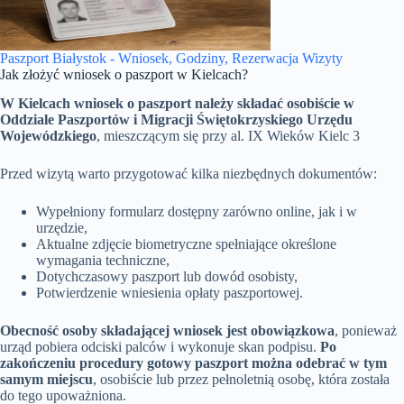
Paszport Białystok - Wniosek, Godziny, Rezerwacja Wizyty
Jak złożyć wniosek o paszport w Kielcach?
W Kielcach wniosek o paszport należy składać osobiście w
Oddziale Paszportów i Migracji Świętokrzyskiego Urzędu
Wojewódzkiego
, mieszczącym się przy al. IX Wieków Kielc 3
Przed wizytą warto przygotować kilka niezbędnych dokumentów:
Wypełniony formularz dostępny zarówno online, jak i w
urzędzie,
Aktualne zdjęcie biometryczne spełniające określone
wymagania techniczne,
Dotychczasowy paszport lub dowód osobisty,
Potwierdzenie wniesienia opłaty paszportowej.
Obecność osoby składającej wniosek jest obowiązkowa
, ponieważ
urząd pobiera odciski palców i wykonuje skan podpisu.
Po
zakończeniu procedury gotowy paszport można odebrać w tym
samym miejscu
, osobiście lub przez pełnoletnią osobę, która została
do tego upoważniona.