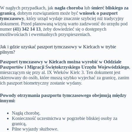
W nagłych przypadkach, jak
nagła choroba
lub
śmierć bliskiego za
granicą
, dobrym rozwiązaniem może być
wniosek o paszport
tymczasowy
, który urząd wydaje znacznie szybciej niż tradycyjny
dokument. Przed planowaną wizytą warto zadzwonić do urzędu pod
numer
(41) 342 14 13
, żeby dowiedzieć się o dostępnych
możliwościach i ewentualnych przyspieszeniach.
Jak i gdzie uzyskać paszport tymczasowy w Kielcach w trybie
pilnym?
Paszport tymczasowy w Kielcach można wyrobić w Oddziale
Paszportów i Migracji Świętokrzyskiego Urzędu Wojewódzkiego
,
mieszczącym się przy al. IX Wieków Kielc 3. Ten dokument jest
skierowany do osób, które muszą szybko wyjechać za granicę, zanim
ich paszport biometryczny zostanie wydany.
Powody otrzymania paszportu tymczasowego obejmują między
innymi:
Nagłą chorobę,
Konieczność uczestnictwa w pogrzebie bliskiej osoby za
granicą,
Pilne wyjazdy służbowe.