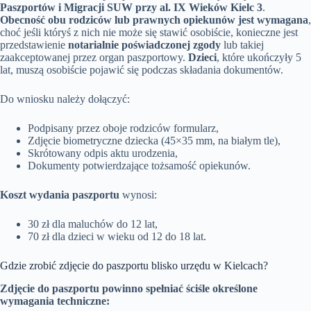
Paszportów i Migracji SUW przy al. IX Wieków Kielc 3
.
Obecność obu rodziców lub prawnych opiekunów jest wymagana
,
choć jeśli któryś z nich nie może się stawić osobiście, konieczne jest
przedstawienie
notarialnie poświadczonej zgody
lub takiej
zaakceptowanej przez organ paszportowy.
Dzieci
, które ukończyły 5
lat, muszą osobiście pojawić się podczas składania dokumentów.
Do wniosku należy dołączyć:
Podpisany przez oboje rodziców formularz,
Zdjęcie biometryczne dziecka (45×35 mm, na białym tle),
Skrótowany odpis aktu urodzenia,
Dokumenty potwierdzające tożsamość opiekunów.
Koszt wydania paszportu
wynosi:
30 zł dla maluchów do 12 lat,
70 zł dla dzieci w wieku od 12 do 18 lat.
Gdzie zrobić zdjęcie do paszportu blisko urzędu w Kielcach?
Zdjęcie do paszportu powinno spełniać ściśle określone
wymagania techniczne: