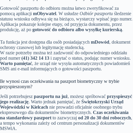
Gotowość paszportu do odbioru można łatwo zweryfikować za
pomocą aplikacji
mObywatel
. W usłudze
Odbiór paszportu
śledzenie
statusu wniosku odbywa się na bieżąco, wystarczy wpisać jego numer.
Aplikacja pokazuje kolejne etapy, od przyjęcia dokumentu, przez
produkcję, aż po
gotowość do odbioru albo wysyłkę kurierską
.
Ta funkcja jest dostępna dla osób posiadających
mDowód
, dokument
ochrony czasowej lub legitymację studencką.
W razie potrzeby można też zadzwonić do odpowiedniego oddziału
pod numer
(41) 342 14 13
i zapytać o status, podając numer wniosku.
Warto pamiętać
, że urząd nie wysyła automatycznych powiadomień
SMS ani e-mail informujących o gotowości paszportu.
Ile wynosi czas oczekiwania na paszport biometryczny w trybie
przyspieszonym?
Jeśli potrzebujesz
paszportu na już
, możesz spróbować
przyspieszyć
jego realizację
. Warto jednak pamiętać, że
Świętokrzyski Urząd
Wojewódzki w Kielcach
nie prowadzi oficjalnie osobnego trybu
ekspresowego dla dokumentów biometrycznych.
Czas oczekiwania
na standardowy paszport
to zazwyczaj
od 20 do 30 dni roboczych
,
a tempo wykonania zależy od centrum personalizacji dokumentów
MSWiA.