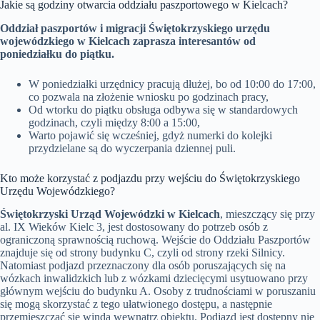
Jakie są godziny otwarcia oddziału paszportowego w Kielcach?
Oddział paszportów i migracji Świętokrzyskiego urzędu
wojewódzkiego w Kielcach zaprasza interesantów od
poniedziałku do piątku.
W poniedziałki urzędnicy pracują dłużej, bo od 10:00 do 17:00,
co pozwala na złożenie wniosku po godzinach pracy,
Od wtorku do piątku obsługa odbywa się w standardowych
godzinach, czyli między 8:00 a 15:00,
Warto pojawić się wcześniej, gdyż numerki do kolejki
przydzielane są do wyczerpania dziennej puli.
Kto może korzystać z podjazdu przy wejściu do Świętokrzyskiego
Urzędu Wojewódzkiego?
Świętokrzyski Urząd Wojewódzki w Kielcach
, mieszczący się przy
al. IX Wieków Kielc 3, jest dostosowany do potrzeb osób z
ograniczoną sprawnością ruchową. Wejście do Oddziału Paszportów
znajduje się od strony budynku C, czyli od strony rzeki Silnicy.
Natomiast podjazd przeznaczony dla osób poruszających się na
wózkach inwalidzkich lub z wózkami dziecięcymi usytuowano przy
głównym wejściu do budynku A. Osoby z trudnościami w poruszaniu
się mogą skorzystać z tego ułatwionego dostępu, a następnie
przemieszczać się windą wewnątrz obiektu. Podjazd jest dostępny nie