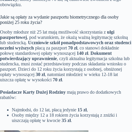
obowiązku.
Jakie są opłaty za wydanie paszportu biometrycznego dla osoby
poniżej 25 roku życia?
Osoby młodsze niż 25 lat mają możliwość skorzystania z
ulgi
paszportowej
, pod warunkiem, że okażą ważną legitymację szkolną
lub studencką.
Uczniowie szkół ponadpodstawowych oraz studenci
uczelni wyższych
płacą za paszport
70 zł
, co stanowi dokładnie
połowę standardowej opłaty wynoszącej
140 zł
.
Dokument
potwierdzający uprawnienie
, czyli aktualna legitymacja szkolna lub
studencka, musi zostać przedstawiony podczas składania wniosku o
paszport. Dzieci do 12 roku życia korzystają z osobnej, obniżonej
opłaty wynoszącej
30 zł
, natomiast młodzież w wieku 12-18 lat
uiszcza opłatę w wysokości
70 zł
.
Posiadacze Karty Dużej Rodziny
mają prawo do dodatkowych
rabatów:
Najmłodsi, do 12 lat, płacą jedynie
15 zł
,
Osoby między 12 a 18 rokiem życia korzystają z zniżki i
uiszczają opłatę w kwocie
35 zł
.