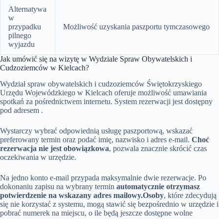
Alternatywa
w
przypadku
Możliwość uzyskania paszportu tymczasowego
pilnego
wyjazdu
Jak umówić się na wizytę w Wydziale Spraw Obywatelskich i
Cudzoziemców w Kielcach?
Wydział spraw obywatelskich i cudzoziemców Świętokrzyskiego
Urzędu Wojewódzkiego w Kielcach oferuje możliwość umawiania
spotkań za pośrednictwem internetu. System rezerwacji jest dostępny
pod adresem .
Wystarczy wybrać odpowiednią usługę paszportową, wskazać
preferowany termin oraz podać imię, nazwisko i adres e-mail.
Choć
rezerwacja nie jest obowiązkowa
, pozwala znacznie skrócić czas
oczekiwania w urzędzie.
Na jedno konto e-mail przypada maksymalnie dwie rezerwacje. Po
dokonaniu zapisu na wybrany termin
automatycznie otrzymasz
potwierdzenie na wskazany adres mailowy.
Osoby
, które zdecydują
się nie korzystać z systemu, mogą stawić się bezpośrednio w urzędzie i
pobrać numerek na miejscu, o ile będą jeszcze dostępne wolne