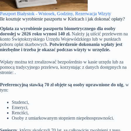
Paszport Białystok - Wniosek, Godziny, Rezerwacja Wizyty
Ile kosztuje wyrobienie paszportu w Kielcach i jak dokonać opłaty?
Opłata za wyrobienie paszportu biometrycznego dla osoby
dorosłej w 2026 roku wynosi 140 zł.
Należy ją uiścić przelewem na
konto Świętokrzyskiego Urzędu Wojewódzkiego lub w punktach
poboru opłat skarbowych.
Potwierdzenie dokonania wpłaty jest
niezbędne i trzeba je okazać podczas wizyty w urzędzie.
Wpłaty można też zrealizować bezpośrednio w kasie urzędu lub za
pomocą tradycyjnego przelewu, korzystając z danych dostępnych na
stronie: .
Preferencyjną stawką 70 zł objęte są osoby uprawnione do ulg
, w
tym:
Studenci,
Emeryci,
Renciści,
Osoby z umiarkowanym stopniem niepełnosprawności.
Seniorzy
, którzy skończyli 70 lat, są całkowicie zwolnieni z tego