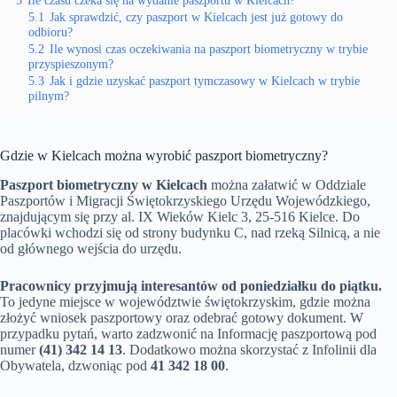
5
Ile czasu czeka się na wydanie paszportu w Kielcach?
5.1
Jak sprawdzić, czy paszport w Kielcach jest już gotowy do
odbioru?
5.2
Ile wynosi czas oczekiwania na paszport biometryczny w trybie
przyspieszonym?
5.3
Jak i gdzie uzyskać paszport tymczasowy w Kielcach w trybie
pilnym?
Gdzie w Kielcach można wyrobić paszport biometryczny?
Paszport biometryczny w Kielcach
można załatwić w Oddziale
Paszportów i Migracji Świętokrzyskiego Urzędu Wojewódzkiego,
znajdującym się przy al. IX Wieków Kielc 3, 25-516 Kielce. Do
placówki wchodzi się od strony budynku C, nad rzeką Silnicą, a nie
od głównego wejścia do urzędu.
Pracownicy przyjmują interesantów od poniedziałku do piątku.
To jedyne miejsce w województwie świętokrzyskim, gdzie można
złożyć wniosek paszportowy oraz odebrać gotowy dokument. W
przypadku pytań, warto zadzwonić na Informację paszportową pod
numer
(41) 342 14 13
. Dodatkowo można skorzystać z Infolinii dla
Obywatela, dzwoniąc pod
41 342 18 00
.