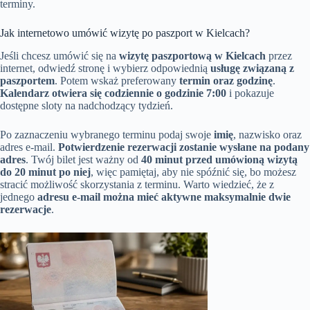
terminy.
Jak internetowo umówić wizytę po paszport w Kielcach?
Jeśli chcesz umówić się na
wizytę paszportową w Kielcach
przez
internet, odwiedź stronę i wybierz odpowiednią
usługę związaną z
paszportem
. Potem wskaż preferowany
termin oraz godzinę
.
Kalendarz otwiera się codziennie o godzinie 7:00
i pokazuje
dostępne sloty na nadchodzący tydzień.
Po zaznaczeniu wybranego terminu podaj swoje
imię
, nazwisko oraz
adres e-mail.
Potwierdzenie rezerwacji zostanie wysłane na podany
adres
. Twój bilet jest ważny od
40 minut przed umówioną wizytą
do 20 minut po niej
, więc pamiętaj, aby nie spóźnić się, bo możesz
stracić możliwość skorzystania z terminu. Warto wiedzieć, że z
jednego
adresu e-mail można mieć aktywne maksymalnie dwie
rezerwacje
.