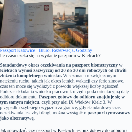
Paszport Katowice - Biuro, Rezerwacja, Godziny
Ile czasu czeka się na wydanie paszportu w Kielcach?
Standardowy okres oczekiwania na paszport biometryczny w
Kielcach wynosi zazwyczaj od 20 do 30 dni roboczych od chwili
złożenia kompletnego wniosku.
W sezonach o zwiększonym
natężeniu ruchu, takich jak okres letnich wakacji czy ferie zimowe,
czas ten może się wydłużyć z powodu większej liczby zgłoszeń.
Podczas składania wniosku pracownik urzędu poda orientacyjną datę
odbioru dokumentu.
Paszport gotowy do odbioru znajduje się w
tym samym miejscu
, czyli przy alei IX Wieków Kielc 3. W
przypadku szybkiego wyjazdu za granicę, gdy standardowy czas
oczekiwania jest zbyt długi, można wystąpić o
paszport tymczasowy
jako alternatywę.
Jak sprawdzić, czy paszport w Kielcach jest już gotowy do odbioru?