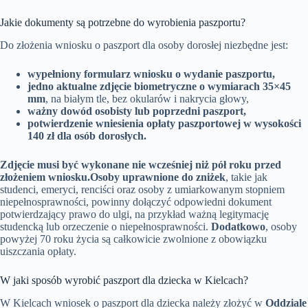
Jakie dokumenty są potrzebne do wyrobienia paszportu?
Do złożenia wniosku o paszport dla osoby dorosłej niezbędne jest:
wypełniony formularz wniosku o wydanie paszportu,
jedno aktualne zdjęcie biometryczne o wymiarach 35×45
mm
, na białym tle, bez okularów i nakrycia głowy,
ważny dowód osobisty lub poprzedni paszport,
potwierdzenie wniesienia opłaty paszportowej w wysokości
140 zł dla osób dorosłych.
Zdjęcie musi być wykonane nie wcześniej niż pół roku przed
złożeniem wniosku.
Osoby uprawnione do zniżek
, takie jak
studenci, emeryci, renciści oraz osoby z umiarkowanym stopniem
niepełnosprawności, powinny dołączyć odpowiedni dokument
potwierdzający prawo do ulgi, na przykład ważną legitymację
studencką lub orzeczenie o niepełnosprawności.
Dodatkowo
, osoby
powyżej 70 roku życia są całkowicie zwolnione z obowiązku
uiszczania opłaty.
W jaki sposób wyrobić paszport dla dziecka w Kielcach?
W Kielcach wniosek o paszport dla dziecka należy złożyć w
Oddziale